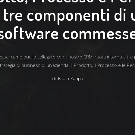
e tre componenti di 
software commess
e, come quello collegato con il nostro CRM, ruota intorno a tre p
strategia di business di un’azienda: il Prodotto, Il Processo e le Pe
di
Fabio Zappa