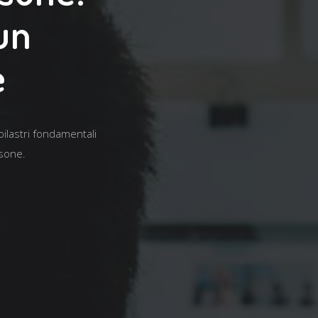
un
e
ilastri fondamentali
rsone.