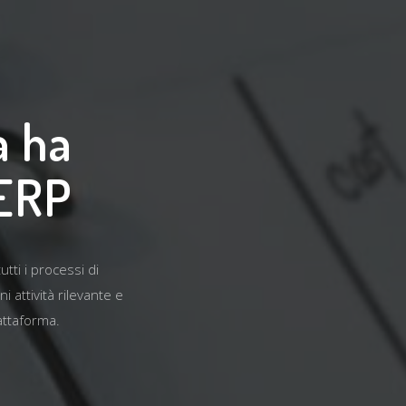
a ha
 ERP
tti i processi di
 attività rilevante e
iattaforma.