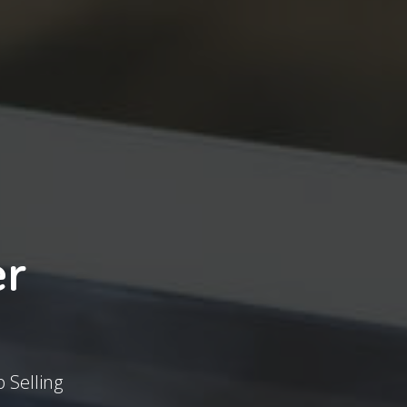
er
p Selling