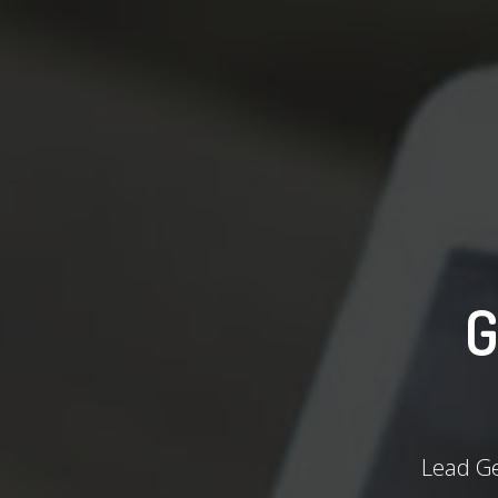
G
Lead G