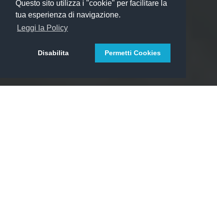
Questo sito utilizza i "cookie" per facilitare la
tua esperienza di navigazione.
Leggi la Policy
Disabilita
Permetti Cookies
Uno strumento per la gestione
completa delle vendite
Gmoole Preventivi consente ai tuoi venditori di
generare e inviare preventivi
in pochi secondi.